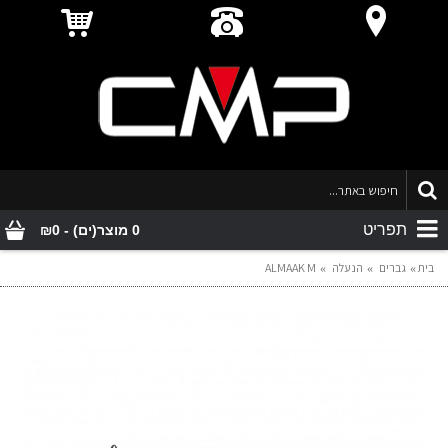
תפריט
0 מוצר(ים) - ₪0
בית
גברים
הנעלה
ALMAAK M