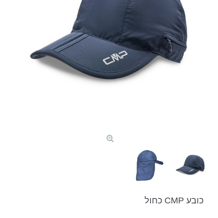
כובע CMP כחול