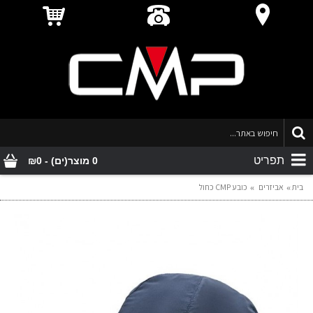
תפריט
0 מוצר(ים) - ₪0
בית
אביזרים
כובע CMP כחול