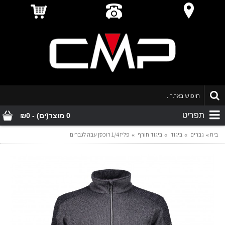
תפריט
0 מוצר(ים) - ₪0
בית
גברים
ביגוד
ביגוד חורף
פליז 1/4 רוכסן עבה לגברים