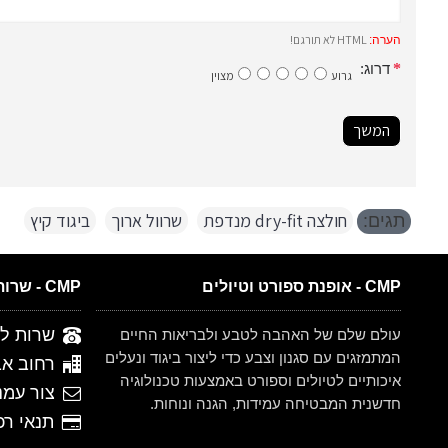
HTML לא תורגם!
הערה:
דרוג:
גרוע
מצוין
המשך
חולצה dry-fit מנדפת
,
שרוול ארוך
,
ביגוד קיץ
תגים:
CMP - אופנת ספורט וטיולים
CMP - שרות לקוחות
שרות לקוחות 
עולם שלם של האהבה לטבע ולבריאות החיים
המתמזגים עם סגנון וצבע כדי ליצור ביגוד ונעלים
רחוב אברהם ש
איכותיים לטיולים וספורט באמצעות טכנולוגיה
צור עמנ
חדשנית המבטיחה עמידות, הגנה ונוחות.
תנאי רכישה