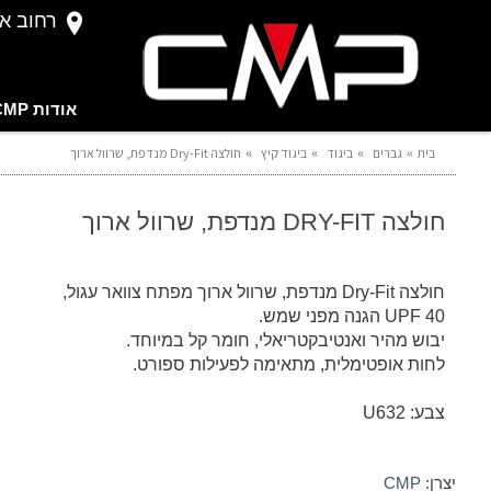
רחוב אברהם 
אודות CMP
בית
גברים
ביגוד
ביגוד קיץ
חולצה Dry-Fit מנדפת, שרוול ארוך
חולצה DRY-FIT מנדפת, שרוול ארוך
חולצה Dry-Fit מנדפת, שרוול ארוך מפתח צוואר עגול,
UPF 40 הגנה מפני שמש.
יבוש מהיר ואנטיבקטריאלי, חומר קל במיוחד.
לחות אופטימלית, מתאימה לפעילות ספורט.
צבע: U632
יצרן:
CMP