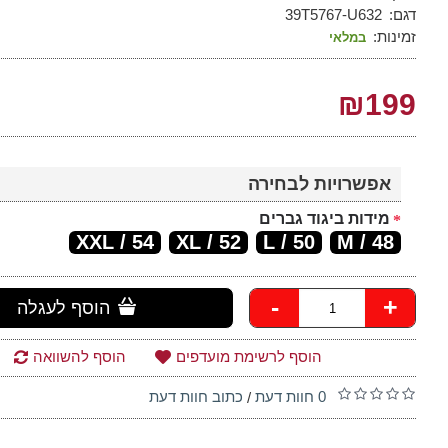
דגם:
39T5767-U632
זמינות:
במלאי
₪199
אפשרויות לבחירה
מידות ביגוד גברים
54 / XXL
52 / XL
50 / L
48 / M
-
+
הוסף לעגלה
הוסף לרשימת מועדפים
הוסף להשוואה
0 חוות דעת
כתוב חוות דעת
/