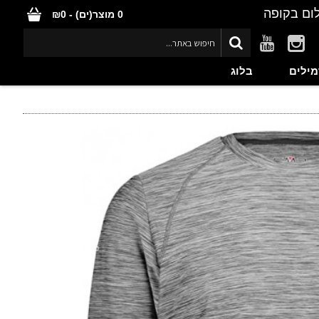
ום בקופה
0 מוצר(ים) - ₪0
מילים
בלוג