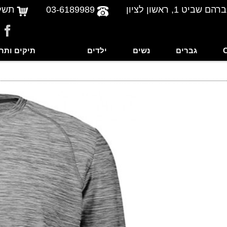
שביט 1, ראשון לציון
03-6189989
תשל
גברים
נשים
ילדים
תיקים ותר