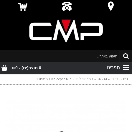
תפריט
0 מוצר(ים) - ₪0
בית
גברים
הנעלה
נעלי מטיילים
Kaleepso Mid-נעלי טיולים