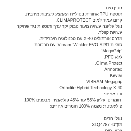
חסין מים.
תוספת TPU אחורית בסוליית האמצע ליציבות מירבית.
קרום עמיד למים CLIMAPROTECT.
נעל עליונה עשויה מעור נובוק יקר ערך ותוספות נגד שחיקה
עשויות קוולר.
מדרס אורתוליט X-40 עם טכנולוגיה היברידית.
סוליית Vibram 'Winkler EVO S281' עם תרכובת
'MegaGrip'.
ללא PFC.
Clima Protect.
Armortex
Kevlar
VIBRAM Megagrip
Ortholite Hybrid Technology X-40
עור אמיתי
חומרים: עליון 55% עור 45% פוליאמיד; מבפנים 100%
פוליאסטר; נשמה 100% חומרים אחרים;
נעלי הרים
מק"ט-
31Q4787
צבע- חום