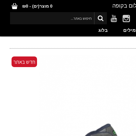
ום בקופה
0 מוצר(ים) - ₪0
מילים
בלוג
חדש באתר