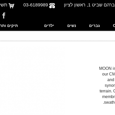
שביט 1, ראשון לציון
03-6189989
תשל
גברים
נשים
ילדים
תיקים ותר
MOON is C
our CMP
and
synon
terrain.
membra
swathe