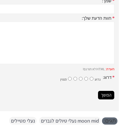
שמך:
חוות הדעת שלך:
HTML לא תורגם!
הערה:
דרוג:
גרוע
מצוין
המשך
moon mid נעלי טיולים לגברים
,
נעלי מטיילים
תגים: