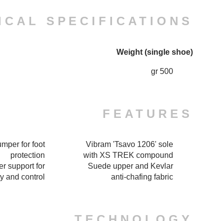
ICAL SPECIFICATIONS
Weight (single shoe)
500 gr
FEATURES
mper for foot
Vibram 'Tsavo 1206' sole
protection
with XS TREK compound
r support for
Suede upper and Kevlar
ty and control
anti-chafing fabric
TECHNOLOGY