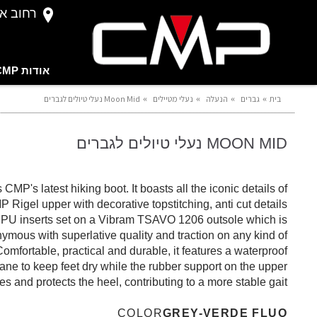
רחוב אברהם 
אודות CMP
בית
גברים
הנעלה
נעלי מטיילים
Moon Mid נעלי טיולים לגברים
MOON MID נעלי טיולים לגברים
MP's latest hiking boot. It boasts all the iconic details of
 Rigel upper with decorative topstitching, anti cut details
 PU inserts set on a Vibram TSAVO 1206 outsole which is
ymous with superlative quality and traction on any kind of
 Comfortable, practical and durable, it features a waterproof
ne to keep feet dry while the rubber support on the upper
s and protects the heel, contributing to a more stable gait.
COLOR
GREY-VERDE FLUO