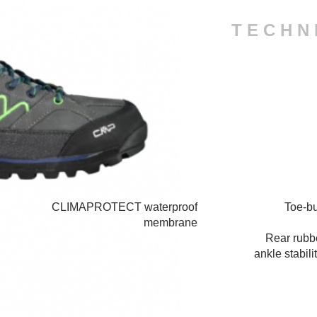
TECHN
CLIMAPROTECT waterproof
Toe-bu
membrane
Rear rubbe
ankle stabili