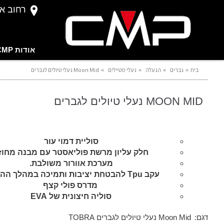
רחוב אברהם 
אודות CMP
בית
גברים
הנעלה
נעלי מטיילים
Moon Mid נעלי טיולים לגברים
MOON MID נעלי טיולים לגברים
סוליית דמוי עור
חלק עליון מרשת פוליאסטר עם מבנה מחוז
מערכת אוורור משולבת.
עקב Tpu להבטחת יציבות ותמיכה במהלך ההליכה
מדרס פולי קצף
סוליה חיצונית של EVA
דגם:
Moon Mid נעלי טיולים לגברים TOBRA