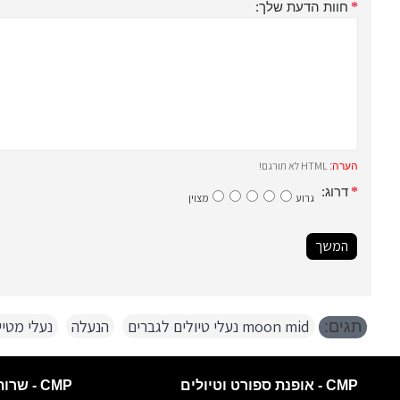
חוות הדעת שלך:
HTML לא תורגם!
הערה:
דרוג:
גרוע
מצוין
המשך
moon mid נעלי טיולים לגברים
,
הנעלה
,
נעלי מטיי
תגים:
CMP - אופנת ספורט וטיולים
CMP - שרות לקוחות