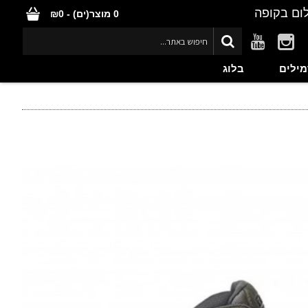
ום בקופה
0 מוצר(ים) - ₪0
מילים
בלוג