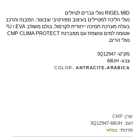
RIGEL MID נעלי גברים לטיולים
נעלי הליכה למטיילים בעיצוב ספורטיבי וצבעוני. המבנה והרכב של סוליית ה- CMP FullOn GRIP הבלעדי הופך את סוליית הנעל מתאימה ל
בעלת מערכת תמיכה ייחודית לקרסול, בולם משולב EVA ו TPU ובטנה איכותית המבטיחה נוחות מקסימלית ותמיכה מלאה בכף הרגל והקרסול. 
אטומה למים ונושמת עם ממברנת CMP CLIMA PROTECT
נעלי הרים. 
מק"ט- 
3Q12947
צבע- 68UH
COLOR- 
ANTRACITE-ARABICA
יצרן:
CMP
דגם:
3Q12947-68UH
זמינות:
במלאי