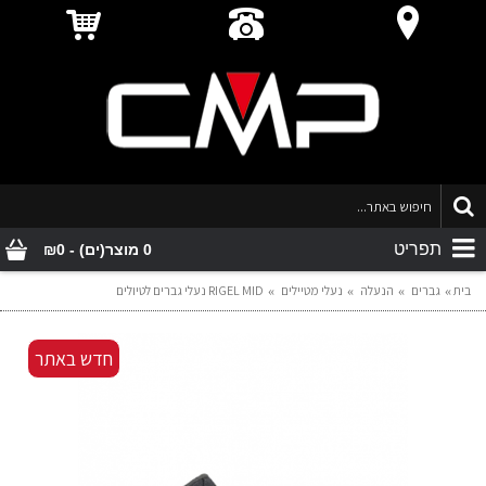
תפריט
0 מוצר(ים) - ₪0
בית
גברים
הנעלה
נעלי מטיילים
RIGEL MID נעלי גברים לטיולים
חדש באתר