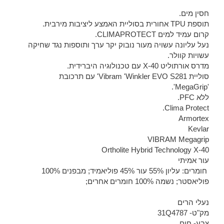
חסין מים.
תוספת TPU אחורית בסוליית האמצע ליציבות מירבית.
קרום עמיד למים CLIMAPROTECT.
נעל עליונה עשויה מעור נובוק יקר ערך ותוספות נגד שחיקה
עשויות קוולר.
מדרס אורתוליט X-40 עם טכנולוגיה היברידית.
סוליית Vibram 'Winkler EVO S281' עם תרכובת
'MegaGrip'.
ללא PFC.
Clima Protect.
Armortex
Kevlar
VIBRAM Megagrip
Ortholite Hybrid Technology X-40
עור אמיתי
חומרים: עליון 55% עור 45% פוליאמיד; מבפנים 100%
פוליאסטר; נשמה 100% חומרים אחרים;
נעלי הרים
מק"ט-
31Q4787
צבע- חום