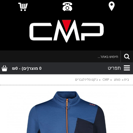
תפריט
0 מוצר(ים) - ₪0
בית
מותג
CMP
ג'קט פליז לגברים