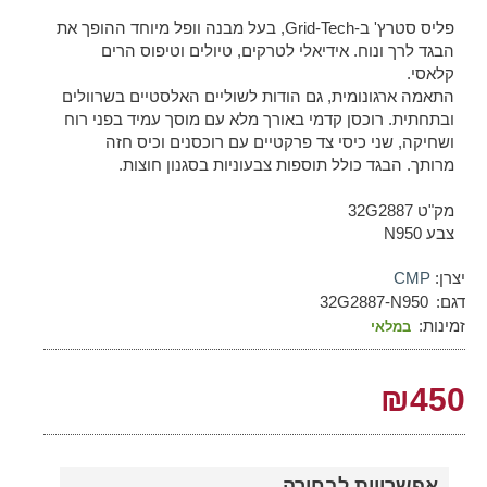
פליס סטרץ' ב-Grid-Tech, בעל מבנה וופל מיוחד ההופך את
הבגד לרך ונוח. אידיאלי לטרקים, טיולים וטיפוס הרים
קלאסי.
התאמה ארגונומית, גם הודות לשוליים האלסטיים בשרוולים
ובתחתית. רוכסן קדמי באורך מלא עם מוסך עמיד בפני רוח
ושחיקה, שני כיסי צד פרקטיים עם רוכסנים וכיס חזה
מרותך. הבגד כולל תוספות צבעוניות בסגנון חוצות.
מק"ט 32G2887
צבע N950
יצרן:
CMP
דגם:
32G2887-N950
זמינות:
במלאי
₪450
אפשרויות לבחירה