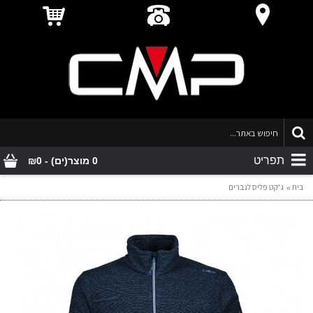
תפריט
0 מוצר(ים) - ₪0
בית
ג'קט פליס לגברים