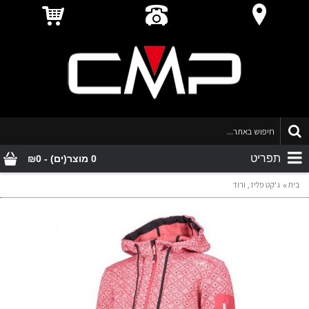
תפריט
0 מוצר(ים) - ₪0
בית
ג'קט פליז , ורוד