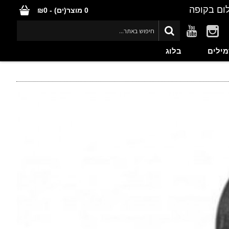
ום בקופה
0 מוצר(ים) - ₪0
מילים
בלוג