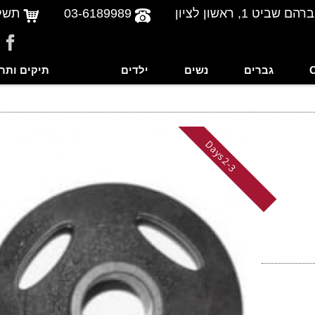
שביט 1, ראשון לציון
03-6189989
תשל
גברים
נשים
ילדים
תיקים ותר
-
3
D
a
y
2
s