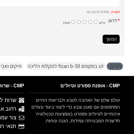
HTML לא תורגם!
הערה:
דרוג:
גרוע
מצוין
המשך
זוג בסקטים fizan b-50 למקלות הליכה
,
תיקים ואביז
תגים:
CMP - אופנת ספורט וטיולים
CMP - שרות לקוחות
שרות לקוחות 
עולם שלם של האהבה לטבע ולבריאות החיים
המתמזגים עם סגנון וצבע כדי ליצור ביגוד ונעלים
רחוב אברהם ש
איכותיים לטיולים וספורט באמצעות טכנולוגיה
צור עמנ
חדשנית המבטיחה עמידות, הגנה ונוחות.
תנאי רכישה