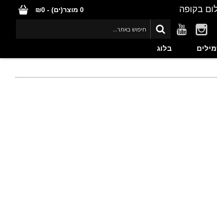
ום בקופה
0 מוצר(ים) - ₪0
מילים
בלוג