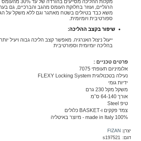
מקלות ההליכה מסייעים בהורדה ש
הרגליים, ועוזר בחלוקת העומס מהגב והברכיים, גם בעת
משא כבד בטיולים בשטח מאתגר וגם ללא משקל על הג
ספורטיבית ויומיומית.
שיפור בקצב ההליכה
:
ייעול ניצול האנרגיה. מאפשר קצב הליכה גבוה ויעיל יותר,
בהליכה יומיומית וספורטיבית
פרטים טכניים :
אלומיניום תעופתי 7075
נעילה בטכנולוגית
FLEXY Locking System
ידיות גומי
משקל מקל 230 גרם
אורך 64-140 ס"מ
טיפ Steel
צמד פקקים ו-
BASKET
כלולים
100% made in Italy - מיוצר באיטליה
יצרן:
FIZAN
דגם:
s197521