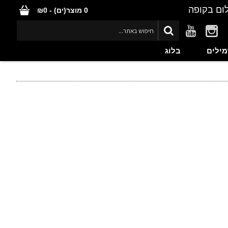
ום בקופה
0 מוצר(ים) - ₪0
מילים
בלוג