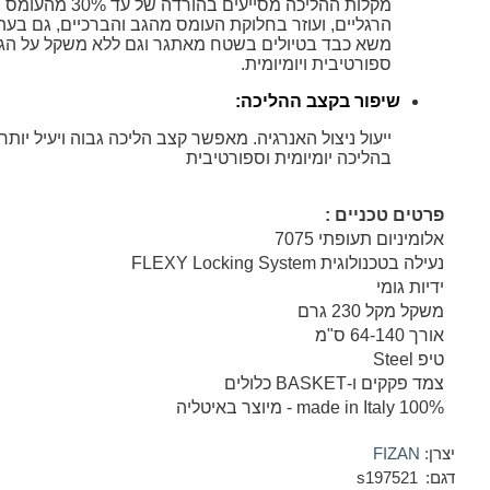
מקלות ההליכה מסייעים בהורדה ש
הרגליים, ועוזר בחלוקת העומס מהגב והברכיים, גם בעת
משא כבד בטיולים בשטח מאתגר וגם ללא משקל על הג
ספורטיבית ויומיומית.
שיפור בקצב ההליכה
:
ייעול ניצול האנרגיה. מאפשר קצב הליכה גבוה ויעיל יותר,
בהליכה יומיומית וספורטיבית
פרטים טכניים :
אלומיניום תעופתי 7075
נעילה בטכנולוגית
FLEXY Locking System
ידיות גומי
משקל מקל 230 גרם
אורך 64-140 ס"מ
טיפ Steel
צמד פקקים ו-
BASKET
כלולים
100% made in Italy - מיוצר באיטליה
יצרן:
FIZAN
דגם:
s197521