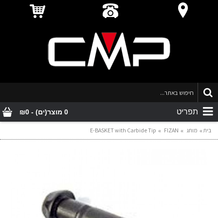
תפריט
0 מוצר(ים) - ₪0
בית
מותג
FIZAN
E-BASKET with Carbide Tip