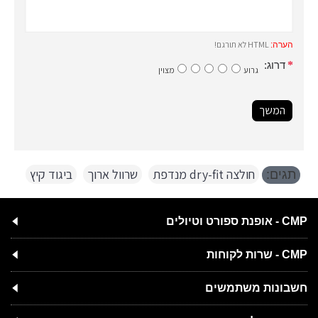
HTML לא תורגם!
הערה:
דרוג:
גרוע
מצוין
המשך
חולצה dry-fit מנדפת
,
שרוול ארוך
,
ביגוד קיץ
תגים:
CMP - אופנת ספורט וטיולים
CMP - שרות לקוחות
חשבונות משתמשים