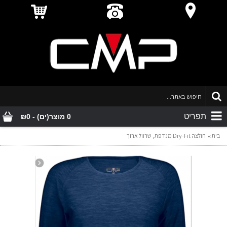
תפריט
0 מוצר(ים) - ₪0
בית
חולצה Dry-Fit מנדפת, שרוול ארוך