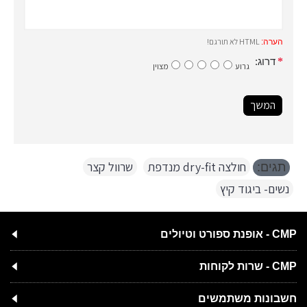
HTML לא תורגם!
הערה:
דרוג:
גרוע
מצוין
המשך
חולצה dry-fit מנדפת
,
שרוול קצר
,
תגים:
נשים- ביגוד קיץ
CMP - אופנת ספורט וטיולים
CMP - שרות לקוחות
חשבונות משתמשים