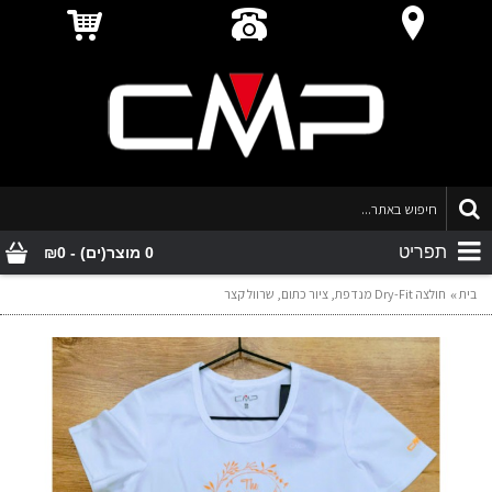
תפריט
0 מוצר(ים) - ₪0
בית
חולצה Dry-Fit מנדפת, ציור כתום, שרוול קצר