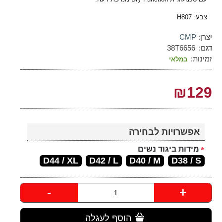
צבע: H807
יצרן:
CMP
דגם:
38T6656
זמינות:
במלאי
₪129
אפשרויות לבחירה
מידות ביגוד נשים
D44 / XL
D42 / L
D40 / M
D38 / S
-
+
הוסף לעגלה