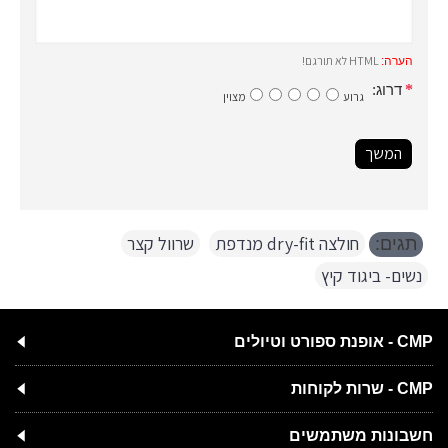
HTML לא תורגם!
הערה:
דרוג:
גרוע
מצוין
המשך
חולצה dry-fit מנדפת
,
שרוול קצר
,
תגים:
נשים- ביגוד קיץ
CMP - אופנת ספורט וטיולים
CMP - שרות לקוחות
חשבונות משתמשים