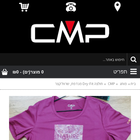
תפריט
0 מוצר(ים) - ₪0
בית
מותג
CMP
חולצה Dry-Fit מנדפת, שרוול קצר