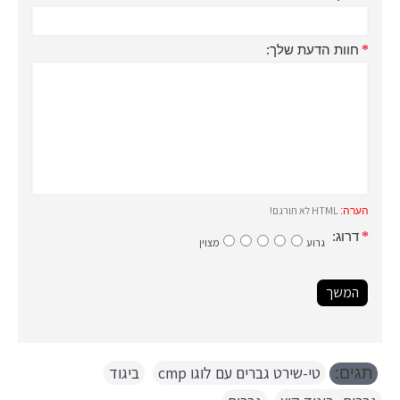
חוות הדעת שלך:
HTML לא תורגם!
הערה:
דרוג:
גרוע
מצוין
המשך
טי-שירט גברים עם לוגו cmp
,
ביגוד
,
תגים: