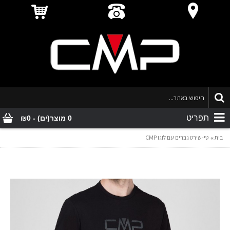
תפריט
0 מוצר(ים) - ₪0
בית
טי-שירט גברים עם לוגו CMP