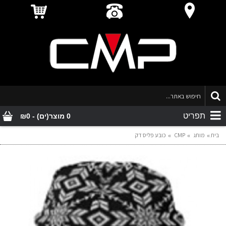
תפריט
0 מוצר(ים) - ₪0
בית
מותג
CMP
כובע פליס דק