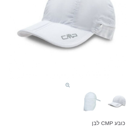
כובע CMP לבן