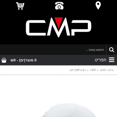
תפריט
0 מוצר(ים) - ₪0
בית
מותג
CMP
כובע CMP לבן