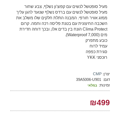
מעיל סופטשל לנשים עם קפוצ'ון נשלף, צבע שחור
מעיל סופטשל לנשים עם ברדס נשלף שנועד להגן עליך
ממזג אוויר חורפי. המבנה התלת חלקים שלו משלב את
השכבה החיצונית עם בטנת פליסה רכה וחמה. קרום
Clima Protect הונח בין בדים אלו, ובכך דוחה חדירת
מים (Waterproof 7,000).
כובע מתפרק
עמיד לרוח
סגירת כפפה
רוכסני YKK
יצרן:
CMP
דגם:
39A5006-U901
זמינות:
במלאי
₪499