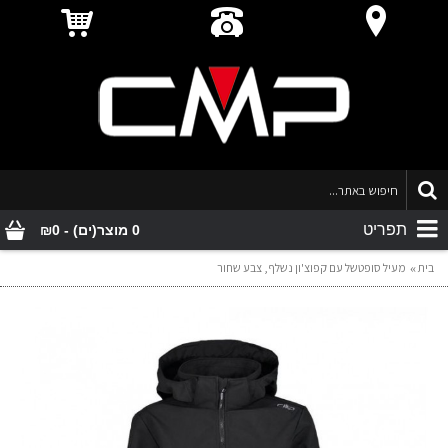
תפריט
0 מוצר(ים) - ₪0
בית
מעיל סופטשל עם קפוצ'ון נשלף, צבע שחור