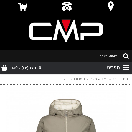
תפריט
0 מוצר(ים) - ₪0
בית
מותג
CMP
מעיל נשים מבודד אטום למים