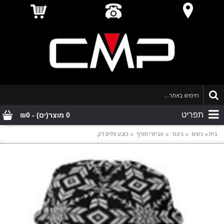
תפריט
0 מוצר(ים) - ₪0
בית
נשים
ביגוד
אביזרי חורף
כובע פליס דק