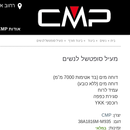
רחוב אברהם 
אודות CMP
בית
נשים
ביגוד
ביגוד חורף
מעיל סופטשל לנשים
מעיל סופטשל לנשים
דוחה מים (בד אטימות 7000 מ"מ)
דוחה מים (ללא כובע)
עמיד לרוח
סגירת כפפה
רוכסני YKK
יצרן:
CMP
דגם:
38A1816M-M935
זמינות:
במלאי