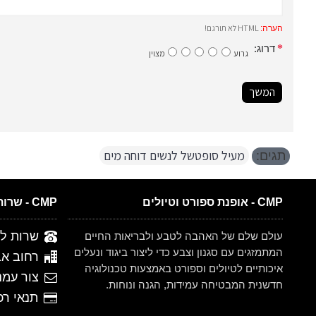
HTML לא תורגם!
הערה:
דרוג:
גרוע
מצוין
המשך
מעיל סופטשל לנשים דוחה מים
תגים:
CMP - אופנת ספורט וטיולים
CMP - שרות לקוחות
שרות לקוחות 
עולם שלם של האהבה לטבע ולבריאות החיים
המתמזגים עם סגנון וצבע כדי ליצור ביגוד ונעלים
רחוב אברהם ש
איכותיים לטיולים וספורט באמצעות טכנולוגיה
צור עמנ
חדשנית המבטיחה עמידות, הגנה ונוחות.
תנאי רכישה