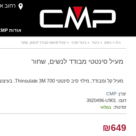
רחוב אברהם 
אודות CMP
בית
נשים
ביגוד
ביגוד חורף
מעיל סינטטי מבודד לנשים, שחור
מעיל סינטטי מבודד לנשים, שחור
מעיל קל ומבודד, מילוי סיב סינטטי Thinsulate 3M 700. בעיצוב אופנתי
יצרן:
CMP
דגם:
39Z0496-U901
זמינות:
במלאי
₪649