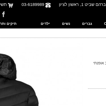
שביט 1, ראשון לציון
03-6189989
תשל
גברים
נשים
ילדים
תיקים ותר