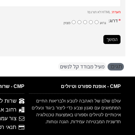
HTML לא תורגם!
הערה:
דרוג:
גרוע
מצוין
המשך
מעיל מבודד קל לנשים
תגים:
CMP - אופנת ספורט וטיולים
CMP - שרות לקוחות
שרות לקוחות 
עולם שלם של האהבה לטבע ולבריאות החיים
המתמזגים עם סגנון וצבע כדי ליצור ביגוד ונעלים
רחוב אברהם ש
איכותיים לטיולים וספורט באמצעות טכנולוגיה
צור עמנ
חדשנית המבטיחה עמידות, הגנה ונוחות.
תנאי רכישה