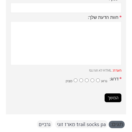
חוות הדעת שלך:
HTML לא תורגם!
הערה:
דרוג:
גרוע
מצוין
המשך
trail socks pa מארז זוגי
,
גרביים
תגים: