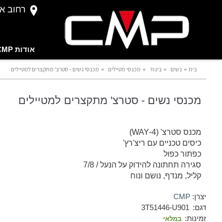
רחוב אברהם 
אודות CMP
בית
נשים
ביגוד
מכנסי מטיילים
מכנסי נשים - סטרצ' מתקצרים למטיילים
מכנסי נשים - סטרצ' מתקצרים למטיילים
מכנס סטרצ' (4-WAY)
כיסים טכניים עם ריצ'רץ'
כפתור כפול
סגירה תחתונה להידוק על הנעל / 7/8
קליל, מנדף, נושם ונוח
יצרן:
CMP
דגם:
3T51446-U901
זמינות:
במלאי