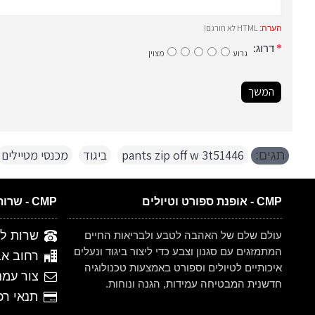
HTML לא תורגם!
הערה:
דרוג:
גרוע
מצוין
המשך
pants zip off w 3t51446
,
ביגוד
,
מכנסי מטיילים
תגים:
CMP - אופנת ספורט וטיולים
CMP - שרות לקוחות
שרות לקוחות 
עולם שלם של האהבה לטבע ולבריאות החיים
המתמזגים עם סגנון וצבע כדי ליצור ביגוד ונעלים
רחוב אברהם ש
איכותיים לטיולים וספורט באמצעות טכנולוגיה
צור עמנ
חדשנית המבטיחה עמידות, הגנה ונוחות.
תנאי רכישה