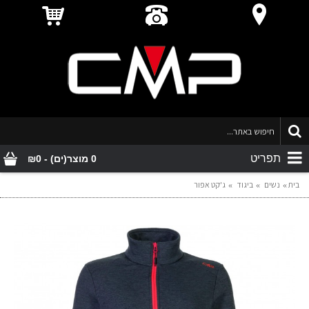
תפריט
0 מוצר(ים) - ₪0
בית
נשים
ביגוד
ג'קט אפור