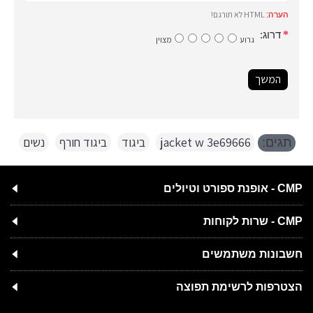
HTML לא תורגם!
הערה:
דרוג:
גרוע
מצוין
המשך
jacket w 3e69666
,
ביגוד
,
ביגוד חורף
,
נשים
תגים:
CMP - אופנת ספורט וטיולים
CMP - שרות לקוחות
חשבונות משתמשים
הצטרפות לרשימת תפוצה