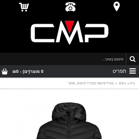
תפריט
0 מוצר(ים) - ₪0
בית
נשים
מעיל סינטטי מבודד לנשים, שחור