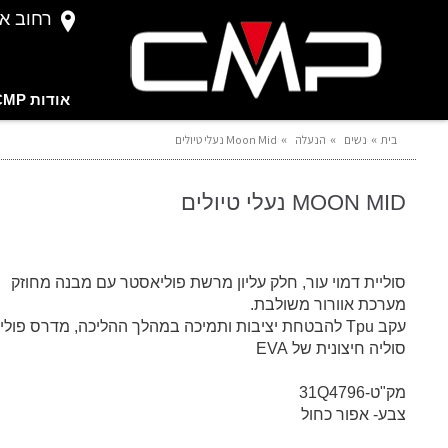
רחוב אברהם 
אודות CMP
בית
נשים
הנעלה
Moon Mid נעלי טיולים
MOON MID נעלי טיולים
סוליית דמוי עור,
חלק עליון מרשת פוליאסטר עם מבנה מחוזק
מערכת אוורור משולבת.
עקב Tpu להבטחת יציבות ותמיכה במהלך ההליכה,
מדרס פולי 
סוליה חיצונית של EVA
מק"ט-31Q4796
צבע- אפור כחול