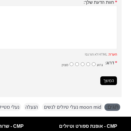
חוות הדעת שלך:
HTML לא תורגם!
הערה:
דרוג:
גרוע
מצוין
המשך
moon mid נעלי טיולים לנשים
,
הנעלה
,
נעלי מטייל
תגים:
CMP - אופנת ספורט וטיולים
CMP - שרות לקוחות