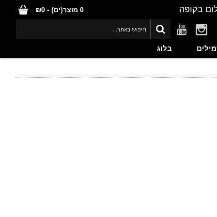
ום בקופה
0 מוצר(ים) - ₪0
מילים
בלוג