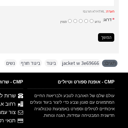
HTML לא תורגם!
הערה:
דרוג:
גרוע
מצוין
המשך
jacket w 3e69666
,
ביגוד
,
ביגוד חורף
,
נשים
תגים:
CMP - אופנת ספורט וטיולים
CMP - שרות לקוחות
שרות לקוחות 
עולם שלם של האהבה לטבע ולבריאות החיים
המתמזגים עם סגנון וצבע כדי ליצור ביגוד ונעלים
רחוב אברהם ש
איכותיים לטיולים וספורט באמצעות טכנולוגיה
צור עמנ
חדשנית המבטיחה עמידות, הגנה ונוחות.
תנאי רכישה