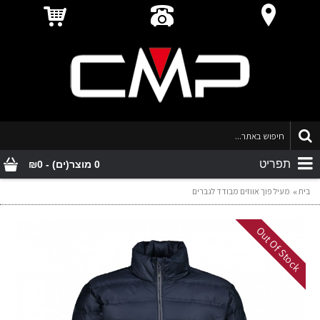
תפריט
0 מוצר(ים) - ₪0
בית
מעיל פוך אווזים מבודד לגברים
Out Of Stock