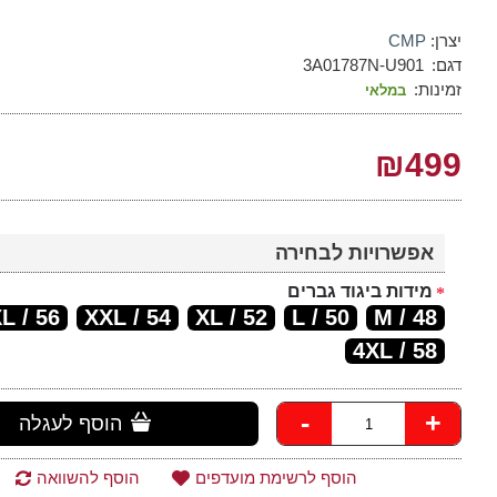
יצרן:
CMP
דגם:
3A01787N-U901
זמינות:
במלאי
₪499
אפשרויות לבחירה
מידות ביגוד גברים
56 / XXXL
54 / XXL
52 / XL
50 / L
48 / M
4XL / 58
-
+
הוסף לעגלה
הוסף לרשימת מועדפים
הוסף להשוואה