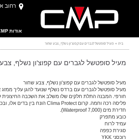
רחוב אברהם 
אודות CMP
בית
מעיל סופטשל לגברים עם קפוצ'ון נשלף, צבע שחור
מעיל סופטשל לגברים עם קפוצ'ון נשלף, צבע
מעיל סופטשל לגברים עם קפוצ'ון נשלף, צבע שחור
מעיל סופטשל לגברים עם ברדס נשלף שנועד להגן עליך ממזג או
חורפי. המבנה התלת חלקים שלו משלב את השכבה החיצונית 
פליסה רכה וחמה. קרום Clima Protect הונח בין בדים 
חדירת מים (Waterproof 7,000).
כובע מתפרק
עמיד לרוח
סגירת כפפה
רוכסני YKK