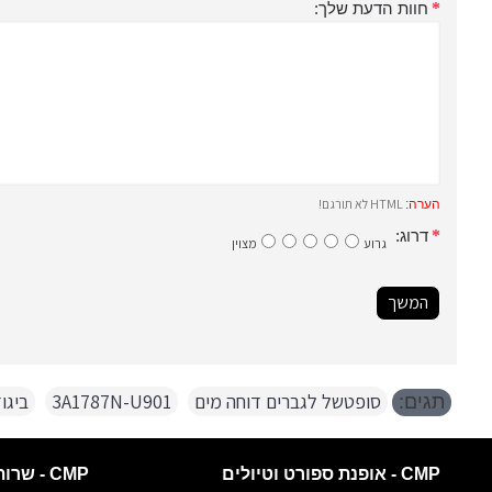
חוות הדעת שלך:
HTML לא תורגם!
הערה:
דרוג:
גרוע
מצוין
המשך
סופטשל לגברים דוחה מים
,
3A1787N-U901
,
ביגו
תגים:
CMP - אופנת ספורט וטיולים
CMP - שרות לקוחות