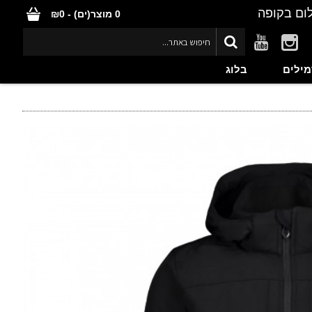
ום בקופה
0 מוצר(ים) - ₪0
מילים
בלוג