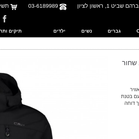
שביט 1, ראשון לציון
03-6189989
תשל
גברים
נשים
ילדים
תיקים ותר
 שחור
ויר
עם בטנת
אלו, ובכך דוחה