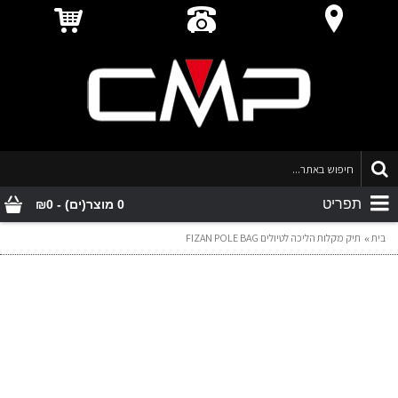
תפריט
0 מוצר(ים) - ₪0
בית
תיק מקלות הליכה לטיולים FIZAN POLE BAG