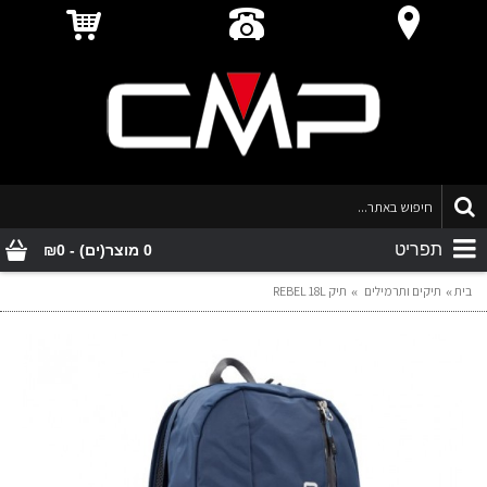
תפריט
0 מוצר(ים) - ₪0
בית
תיקים ותרמילים
תיק REBEL 18L