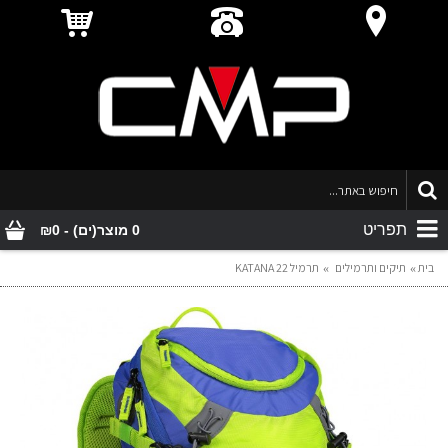
תפריט
0 מוצר(ים) - ₪0
בית
תיקים ותרמילים
תרמיל KATANA 22