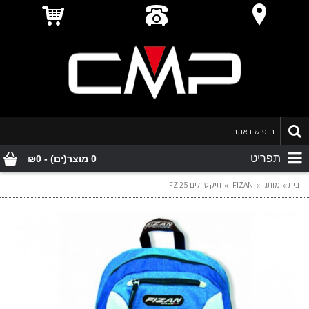
תפריט
0 מוצר(ים) - ₪0
בית
מותג
FIZAN
תיק טיולים FZ 25