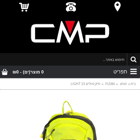
תפריט
0 מוצר(ים) - ₪0
בית
מותג
FIZAN
תיק טיולים LIGHT 25