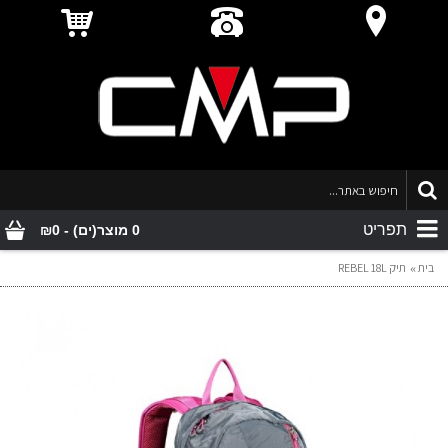
תפריט
0 מוצר(ים) - ₪0
בית
תיק REBEL 18L