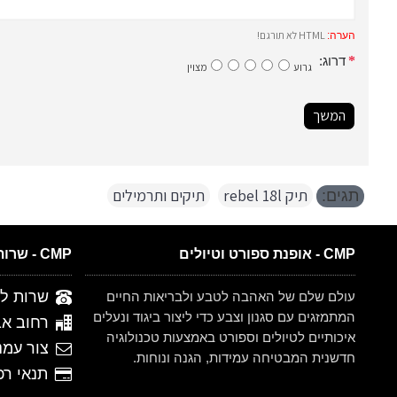
HTML לא תורגם!
הערה:
דרוג:
גרוע
מצוין
המשך
תיק rebel 18l
,
תיקים ותרמילים
תגים:
CMP - אופנת ספורט וטיולים
CMP - שרות לקוחות
שרות לקוחות 
עולם שלם של האהבה לטבע ולבריאות החיים
המתמזגים עם סגנון וצבע כדי ליצור ביגוד ונעלים
רחוב אברהם ש
איכותיים לטיולים וספורט באמצעות טכנולוגיה
צור עמנ
חדשנית המבטיחה עמידות, הגנה ונוחות.
תנאי רכישה