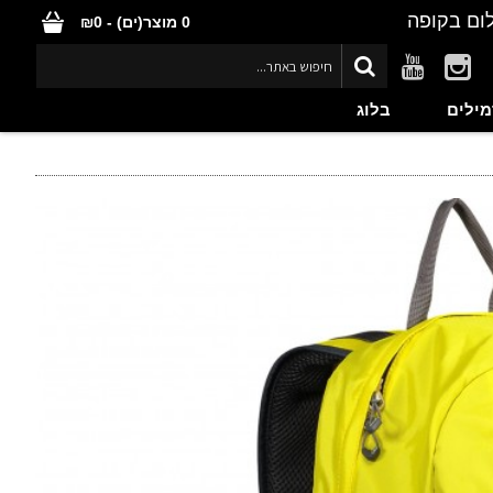
ום בקופה
0 מוצר(ים) - ₪0
מילים
בלוג