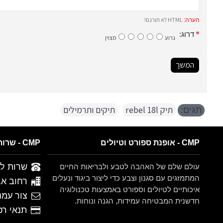
HTML לא תורגם!
הערה:
דרוג:
גרוע
מצוין
המשך
תיק rebel 18l
,
תיקים ותרמילים
תגים:
CMP - אופנת ספורט וטיולים
CMP - שרות לקוחות
שרות לקוחות 
עולם שלם של האהבה לטבע ולבריאות החיים
המתמזגים עם סגנון וצבע כדי ליצור ביגוד ונעלים
רחוב אברהם ש
איכותיים לטיולים וספורט באמצעות טכנולוגיה
צור עמנ
חדשנית המבטיחה עמידות, הגנה ונוחות.
תנאי רכישה