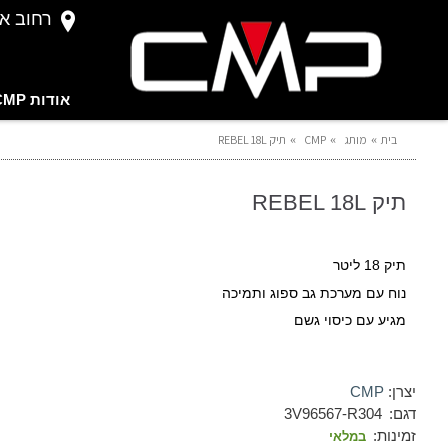
רחוב אברהם 
אודות CMP
בית
מותג
CMP
תיק REBEL 18L
תיק REBEL 18L
תיק 18 ליטר
נוח עם מערכת גב ספוג ותמיכה
מגיע עם כיסוי גשם
יצרן:
CMP
דגם:
3V96567-R304
זמינות:
במלאי