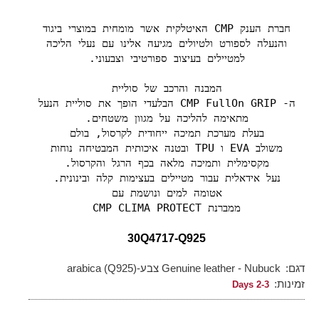
חברת הענק CMP האיטלקית אשר מומחית במוצרי ביגוד
והנעלה לספורט ולטיולים מגיעה אלינו עם נעלי הליכה
למטיילים בעיצוב ספורטיבי וצבעוני.
המבנה והרכב של סוליית
ה- CMP FullOn GRIP הבלעדי הופך את סוליית הנעל
מתאימה להליכה על מגוון משטחים.
בעלת מערכת תמיכה ייחודית לקרסול, בולם
משולב EVA ו TPU ובטנה איכותית המבטיחה נוחות
מקסימלית ותמיכה מלאה בכף הרגל והקרסול.
נעל אידאלית עבור מטיילים בעצימות קלה ובינונית.
אטומה למים ונושמת עם
ממברנת CMP CLIMA PROTECT
30Q4717-Q925
דגם:
Genuine leather - Nubuck צבע-arabica (Q925)
זמינות:
2-3 Days