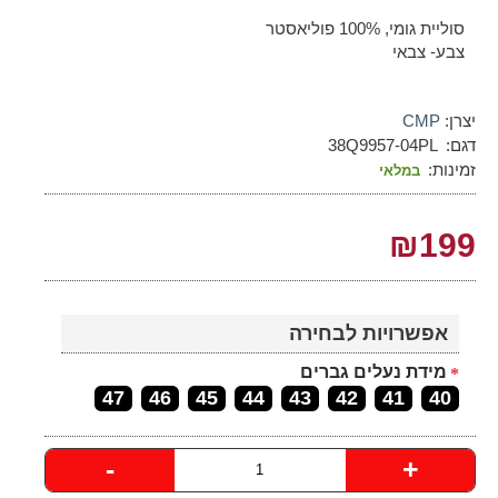
סוליית גומי, 100% פוליאסטר
צבע- צבאי
יצרן:
CMP
דגם:
38Q9957-04PL
זמינות:
במלאי
₪199
אפשרויות לבחירה
מידת נעלים גברים
47
46
45
44
43
42
41
40
-
+