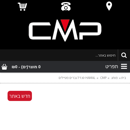
תפריט
0 מוצר(ים) - ₪0
בית
מותג
CMP
HAMAL סנדל גברים מטיילים
חדש באתר