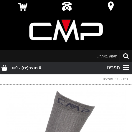
תפריט
0 מוצר(ים) - ₪0
בית
גרבי מטיילים