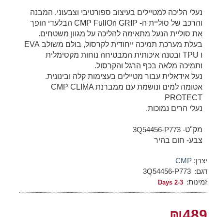
נעלי הליכה למטיילים בעיצוב ספורטיבי וצבעוני. המבנה
והרכב של סוליית ה- CMP FullOn GRIP הבלעדי הופך
את סוליית הנעל מתאימה להליכה על מגוון משטחים.
בעלת מערכת תמיכה ייחודית לקרסול, בולם משולב EVA
ו TPU ובטנה איכותית המבטיחה נוחות מקסימלית
ותמיכה מלאה בכף הרגל והקרסול.
נעל אידאלית עבור מטיילים בעצימות קלה ובינונית.
אטומה למים ונושמת עם ממברנת CMP CLIMA
PROTECT
נעלי הרים נמוכות.
מק"ט-
3Q54456-P773
צבע- חום בהיר
יצרן:
CMP
דגם:
3Q54456-P773
זמינות:
2-3 Days
₪489