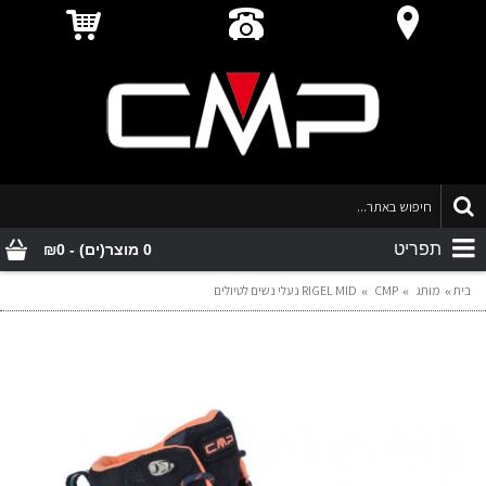
תפריט
0 מוצר(ים) - ₪0
בית
מותג
CMP
RIGEL MID נעלי נשים לטיולים