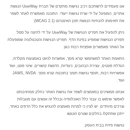
אנו מעמידים לרשותכם רכיב נגישות מתקדם של חברת UserWay הנגשת
אתרים, המופעל על ידי שרת נגישות ייעודי. התוכנה מאפשרת לאתר לשפר
את תאימותו להנחיות הנגשת תוכן האינטרנט (WCAG 2.1).
ניתן להפעיל את תפריט הנגישות של UserWay על ידי לחיצה על סמל
תפריט הנגישות שמופיע בפינת הדף. תפריט הנגישות והטכנולוגיה שמופעלת
על האתר מאפשרים אופציות רבות כגון:
התאמת האתר למשתמשי קורא מסך, אפשרות לניווט באמצעות מקלדת,
הגדלת פונטים, עצירת הבהובים, ניגודיות, הדגשת קישורים, שינוי פונט, ועוד
אפשרויות רבות, תוסף נגישות תומך בתוכנות קורא מסך: JAWS, NVDA
ועוד.
אנחנו ממשיכים במאמצים לשפר את נגישות האתר כחלק ממחויבותנו
לאפשר שימוש בו עבור כלל האוכלוסייה ובכלל זה אנשים עם מוגבלות
וצרכים מיוחדים. יש לציין כי למרות מאמצינו להנגיש את כלל הדפים באתר,
ייתכן שתתקלו בחלקים שטרם הונגשו.
נגישות פיזית בבית העסק: