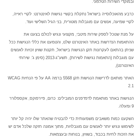
ובמוקדי השירות הטלפוני.
כרבע מהאוכלוסייה בישראל נתקלת בקשיי נגישות לאינטרנט: לקויי ראייה,
לקויי שמיעה, אנשים עם מוגבלות מוטורית, בני הגיל השלישי ועוד.
על מנת שנוכל לספק שירות מיטבי, מקצועי ונגיש לכולם בצענו את
ההתאמות הנדרשות באתר האינטרנט שלנו, והטמענו את כללי הנגישות ככל
שניתן בהתאם לעקרונות תקן הנגישות בישראל, תקנות שוויון זכויות לאנשים
עם מוגבלות (התאמות נגישות לשירות), תשע"ג-2013 (סימן ג': שירותי
האינטרנט),
האתר מותאם לדרישות הנגישות תקן 5568 ברמה AA על פי הנחיות WCAG
2.1
הנגישות באתר מותאמת לדפדפנים המובילים: כרום, פיירפוקס, אקספלורר
9 ומעלה.
השקענו כמות משאבים משמעותית כדי להבטיח שהאתר שלו יהיה קל יותר
לשימוש ונגיש יותר לאנשים עם מוגבלויות, מתוך אמונה חזקה שלכל אדם יש
את הזכות לחיות בכבוד, בשוויון, בנוחות ובעצמאות.